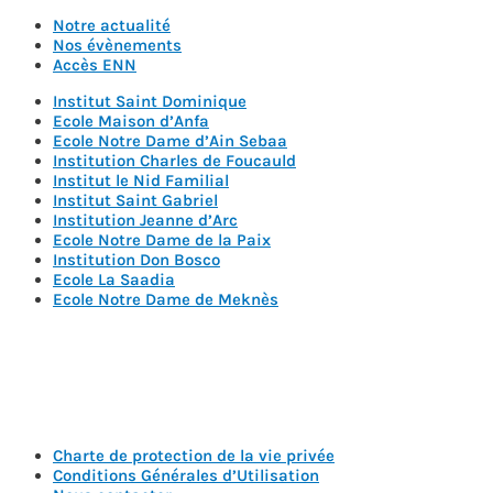
Notre actualité
Nos évènements
Accès ENN
Institut Saint Dominique
Ecole Maison d’Anfa
Ecole Notre Dame d’Ain Sebaa
Institution Charles de Foucauld
Institut le Nid Familial
Institut Saint Gabriel
Institution Jeanne d’Arc
Ecole Notre Dame de la Paix
Institution Don Bosco
Ecole La Saadia
Ecole Notre Dame de Meknès
Nos Horaires :
Du lundi au vendredi : de 8h00 à 16h00
Les mercredis : de 8h30 à 12h
Charte de protection de la vie privée
Conditions Générales d’Utilisation