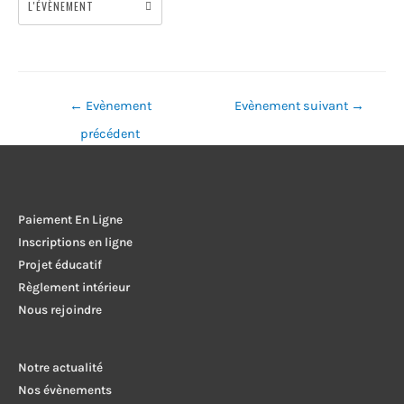
L'ÉVÈNEMENT
Navigation
←
Evènement
Evènement suivant
→
de
précédent
l’article
Paiement En Ligne
Inscriptions en ligne
Projet éducatif
Règlement intérieur
Nous rejoindre
Notre actualité
Nos évènements