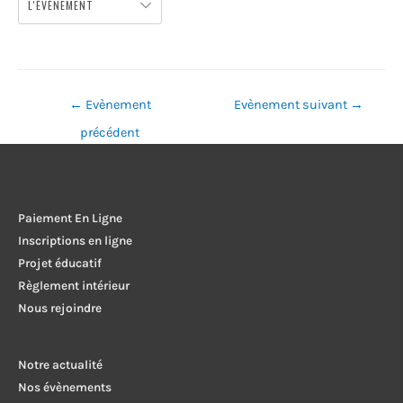
L'ÉVÈNEMENT
Navigation
←
Evènement
Evènement suivant
→
de
précédent
l’article
Paiement En Ligne
Inscriptions en ligne
Projet éducatif
Règlement intérieur
Nous rejoindre
Notre actualité
Nos évènements