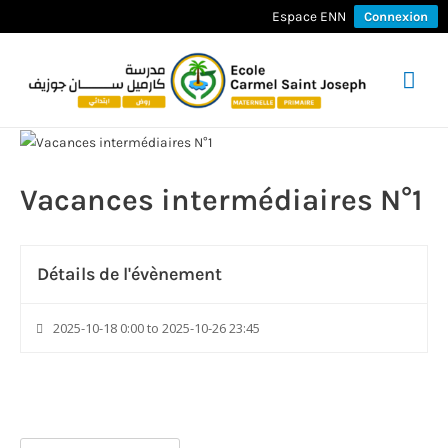
Espace ENN
Connexion
Men
prin
Vacances intermédiaires N°1
Détails de l'évènement
2025-10-18 0:00 to 2025-10-26 23:45