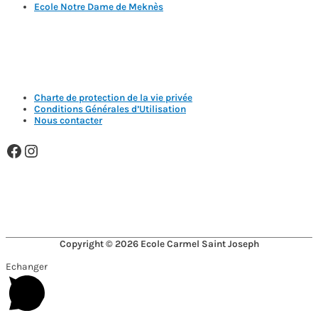
Ecole Notre Dame de Meknès
Nos Horaires :
Du lundi au vendredi : de 8h00 à 16h00
Les mercredis : de 8h30 à 12h
Charte de protection de la vie privée
Conditions Générales d’Utilisation
Nous contacter
Facebook
Instagram
CARMEL SAINT JOSEPH MEMBRE DE
Copyright © 2026
Ecole Carmel Saint Joseph
Echanger