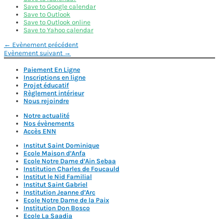
Save to Google calendar
Save to Outlook
Save to Outlook online
Save to Yahoo calendar
Navigation
←
Evènement précédent
Evènement suivant
→
de
Paiement En Ligne
l’article
Inscriptions en ligne
Projet éducatif
Règlement intérieur
Nous rejoindre
Notre actualité
Nos évènements
Accès ENN
Institut Saint Dominique
Ecole Maison d’Anfa
Ecole Notre Dame d’Ain Sebaa
Institution Charles de Foucauld
Institut le Nid Familial
Institut Saint Gabriel
Institution Jeanne d’Arc
Ecole Notre Dame de la Paix
Institution Don Bosco
Ecole La Saadia