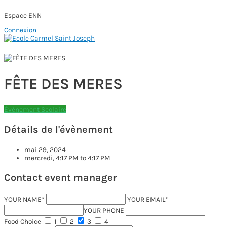
Espace ENN
Connexion
Aller
au
Menu
contenu
principal
FÊTE DES MERES
Évènement Scolaire
Détails de l'évènement
mai 29, 2024
mercredi, 4:17 PM to 4:17 PM
Contact event manager
YOUR NAME*
YOUR EMAIL*
YOUR PHONE
Food Choice
1
2
3
4