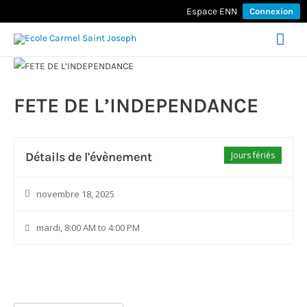
Espace ENN
Connexion
Men
prin
FETE DE L’INDEPENDANCE
Détails de l'évènement
Jours fériés
novembre 18, 2025
mardi, 8:00 AM to 4:00 PM