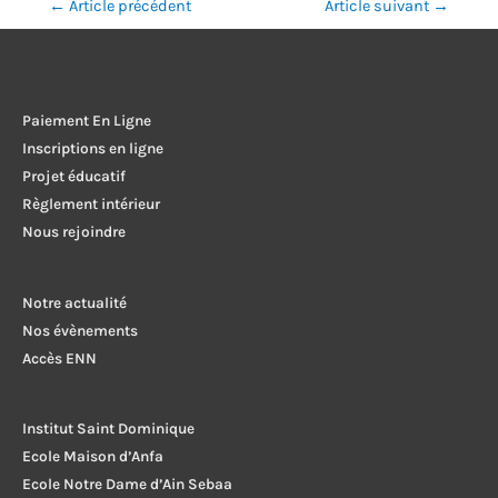
Navigation
←
Article précédent
Article suivant
→
de
l’article
Paiement En Ligne
Inscriptions en ligne
Projet éducatif
Règlement intérieur
Nous rejoindre
Notre actualité
Nos évènements
Accès ENN
Institut Saint Dominique
Ecole Maison d’Anfa
Ecole Notre Dame d’Ain Sebaa