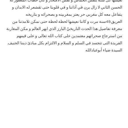
الحسن الثاني لا زال يرن في آذاننا و في قلوبنا حتى تقشعر له الابدان و
يتفاعل معه كل مغربي حر يعتز بمغربيته و بصحرائه و بتاريخه
العريق.49سنة مرت و كاننا نعيشها لحظة لحظة حتى نمكن تلامذتنا من
معرفة تفاصيل هذا الحدث التاريخيّ البارز الذي ابهر العالم و مكن المغاربة
من استرجاع صحرائهم معتمدين على كتاب الله تعالى و على قيمهم
الفريدة التى تتجسد في السلم و السلام و الالتزام بكل مبادئ ديننا الحنيف.
السيدة ضياء أبوعبادالله