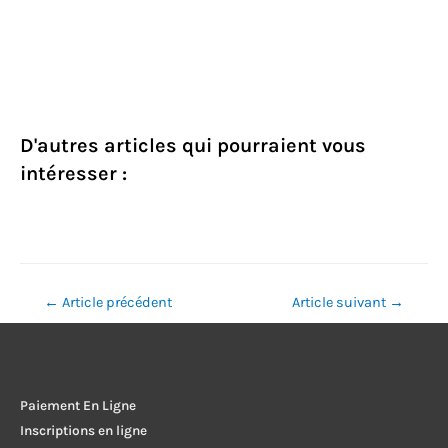
D'autres articles qui pourraient vous
intéresser :
Navigation
←
Article précédent
Article suivant
→
de
l’article
Paiement En Ligne
Inscriptions en ligne